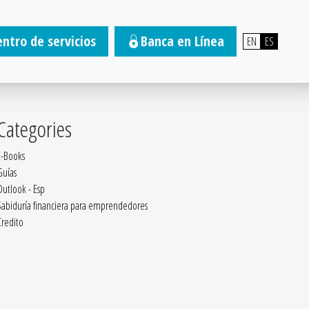
entro de servicios
Banca en Línea
EN
ES
Categories
E-Books
Guías
Outlook - Esp
Sabiduría financiera para emprendedores
Credito