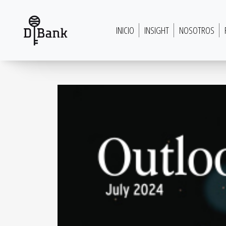
Saltar al contenido
INICIO
INSIGHT
NOSOTROS
Navegación principal