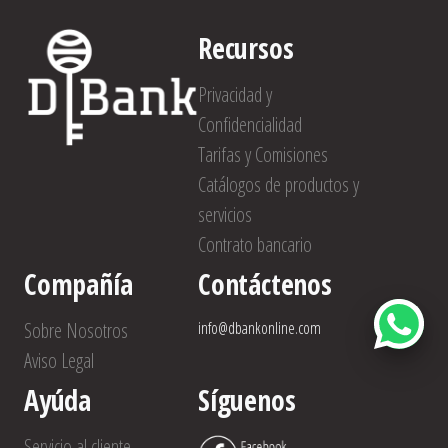
Recursos
Privacidad y
Confidencialidad
Tarifas y Comisiones
Catálogos de productos y
servicios
Contrato bancario
Compañía
Contáctenos
Sobre Nosotros
info@dbankonline.com
Aviso Legal
Ayúda
Síguenos
Servicio al cliente