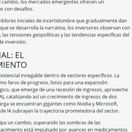
l cambio, los mercados emergentes ofrecen un
s con desafíos.
emblores iniciales de incertidumbre que gradualmente dan
ue se desarrolla la narrativa, los inversores observan con
, las tensiones geopolíticas y las tendencias específicas del
e inversión.
AL: EL
MIENTO
potencial innegable dentro de sectores específicos. La
mo faros de progreso, listos para una expansión
ológico, que emerge de una recesión de ingresos, aproveche
 (IA), catalizando así un crecimiento de ingresos de dos
arga se encuentran gigantes como Nvidia y Microsoft,
de IA subrayan la trayectoria prometedora del sector.
cipa un cambio, superando las sombras de las
enacimiento está impulsado por avances en medicamentos