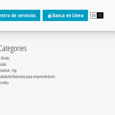
entro de servicios
Banca en Línea
EN
ES
Categories
E-Books
Guías
Outlook - Esp
Sabiduría financiera para emprendedores
Credito